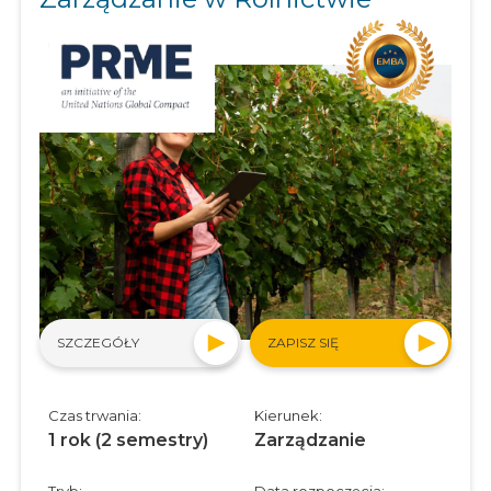
SZCZEGÓŁY
ZAPISZ SIĘ
Czas trwania:
Kierunek:
1 rok (2 semestry)
Zarządzanie
Tryb:
Data rozpoczęcia: