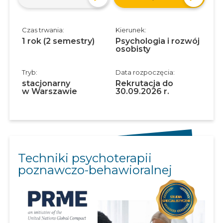
Czas trwania:
Kierunek:
1 rok (2 semestry)
Psychologia i rozwój
osobisty
Tryb:
Data rozpoczęcia:
stacjonarny
Rekrutacja do
w Warszawie
30.09.2026 r.
Techniki psychoterapii
poznawczo-behawioralnej