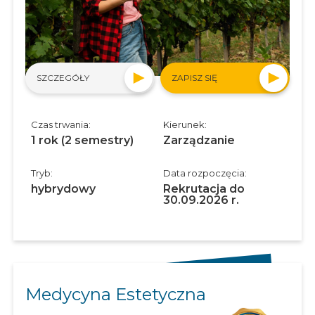
SZCZEGÓŁY
ZAPISZ SIĘ
Czas trwania:
Kierunek:
1 rok (2 semestry)
Zarządzanie
Tryb:
Data rozpoczęcia:
hybrydowy
Rekrutacja do
30.09.2026 r.
Medycyna Estetyczna