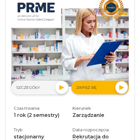
SZCZEGÓŁY
ZAPISZ SIĘ
Czas trwania:
Kierunek:
1 rok (2 semestry)
Zarządzanie
Tryb:
Data rozpoczęcia:
stacjonarny
Rekrutacja do