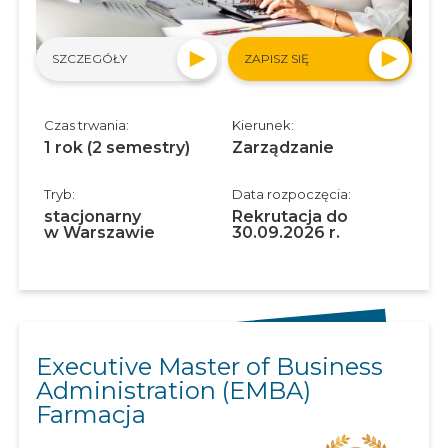
SZCZEGÓŁY
ZAPISZ SIĘ
Czas trwania:
Kierunek:
1 rok (2 semestry)
Zarządzanie
Tryb:
Data rozpoczęcia:
stacjonarny
Rekrutacja do
w Warszawie
30.09.2026 r.
Executive Master of Business
Administration (EMBA)
Farmacja