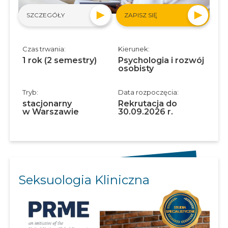
SZCZEGÓŁY
ZAPISZ SIĘ
Czas trwania:
Kierunek:
1 rok (2 semestry)
Psychologia i rozwój
osobisty
Tryb:
Data rozpoczęcia:
stacjonarny
Rekrutacja do
w Warszawie
30.09.2026 r.
Seksuologia Kliniczna