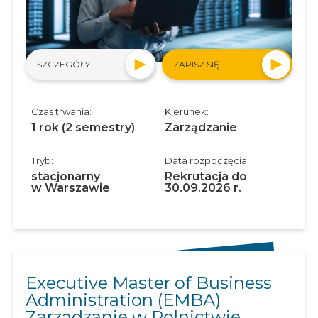
SZCZEGÓŁY
ZAPISZ SIĘ
Czas trwania:
Kierunek:
1 rok (2 semestry)
Zarządzanie
Tryb:
Data rozpoczęcia:
stacjonarny
Rekrutacja do
w Warszawie
30.09.2026 r.
Executive Master of Business
Administration (EMBA)
Zarządzanie w Rolnictwie