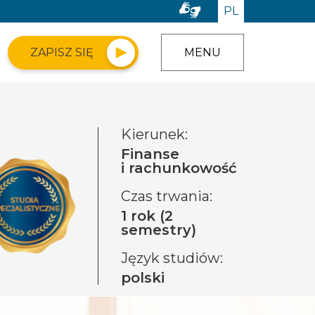
PL
ZAPISZ SIĘ
MENU
Kierunek:
Finanse
i rachunkowość
Czas trwania:
1 rok (2
semestry)
Język studiów:
polski