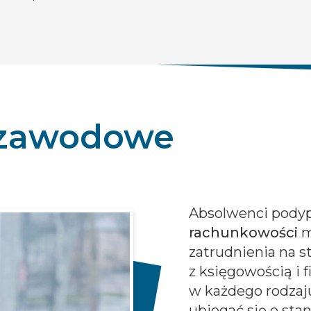
 zawodowe
Absolwenci pody
rachunkowości
m
zatrudnienia na 
z księgowością i 
w każdego rodzaj
ubiegać się o sta