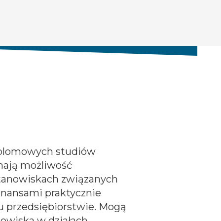
plomowych studiów
ają możliwość
stanowiskach związanych
finansami praktycznie
u przedsiębiorstwie. Mogą
nowiska w działach