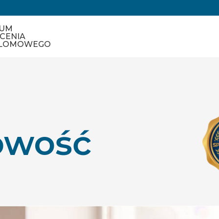
IUM
CENIA
LOMOWEGO
owość