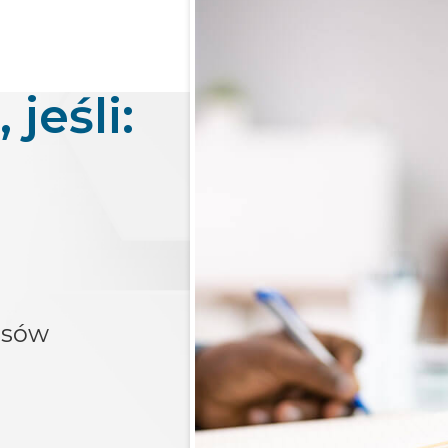
 jeśli:
nsów