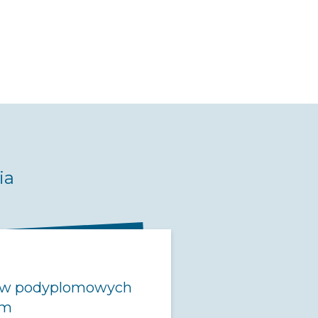
ia
iów podyplomowych
im