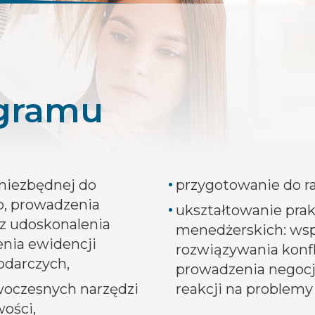
ogramu
 niezbędnej do
przygotowanie do ra
, prowadzenia
ukształtowanie pra
z udoskonalenia
menedżerskich: wspó
nia ewidencji
rozwiązywania konf
odarczych,
prowadzenia negocja
woczesnych narzędzi
reakcji na problemy
ości,