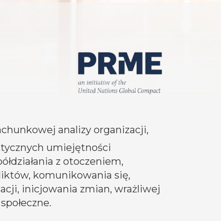
chunkowej analizy organizacji,
ktycznych umiejętności
łdziałania z otoczeniem,
liktów, komunikowania się,
cji, inicjowania zmian, wrażliwej
 społeczne.