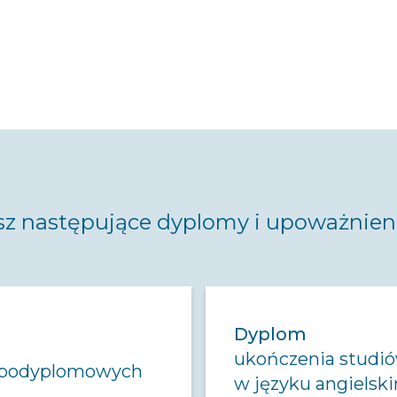
sz następujące dyplomy i upoważnien
Dyplom
ukończenia stud
 podyplomowych
w języku angielsk