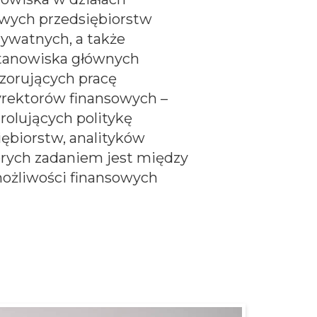
wych przedsiębiorstw
ywatnych, a także
tanowiska głównych
zorujących pracę
yrektorów finansowych –
trolujących politykę
ębiorstw, analityków
órych zadaniem jest między
ożliwości finansowych