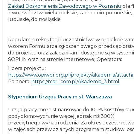
Zakład Doskonalenia Zawodowego w Poznaniu
dla f
z województw: wielkopolskie, zachodnio-pomorskie,
lubuskie, dolnośląskie.
Regulamin rekrutacji i uczestnictwa w projekcie wra
wzorem Formularza zgłoszeniowego przedsiębiorst
do projektu oraz załącznikami dostępne są w system
SOPLIN oraz na stronie internetowej Operatora:
Lidera projektu:
https://www.opiwpr.org.pl/projekty/akademia/attac
Partnera:
https://marr.com.pl/Akademia_3.html
Stypendium Urzędu Pracy m.st. Warszawa
Urząd pracy może sfinansować do 100% kosztów st
podyplomowych, nie więcej jednak niż 300%
przeciętnego wynagrodzenia. Za okres uczestnictw
w zajęciach przewidzianych programem studiów os