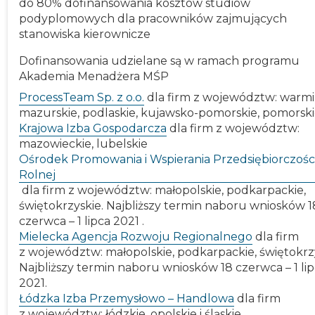
do 80% dofinansowania kosztów studiów
podyplomowych dla pracowników zajmujących
stanowiska kierownicze
Dofinansowania udzielane są w ramach programu
Akademia Menadżera MŚP
ProcessTeam Sp. z o.o.
dla firm z województw: warmi
mazurskie, podlaskie, kujawsko-pomorskie, pomorsk
Krajowa Izba Gospodarcza
dla firm z województw:
mazowieckie, lubelskie
Ośrodek Promowania i Wspierania Przedsiębiorczośc
Rolnej
dla firm z województw: małopolskie, podkarpackie,
świętokrzyskie. Najbliższy termin naboru wniosków 1
czerwca – 1 lipca 2021 .
Mielecka Agencja Rozwoju Regionalnego
dla firm
z województw: małopolskie, podkarpackie, świętokrzy
Najbliższy termin naboru wniosków 18 czerwca – 1 li
2021.
Łódzka Izba Przemysłowo – Handlowa
dla firm
z województw: łódzkie, opolskie i śląskie