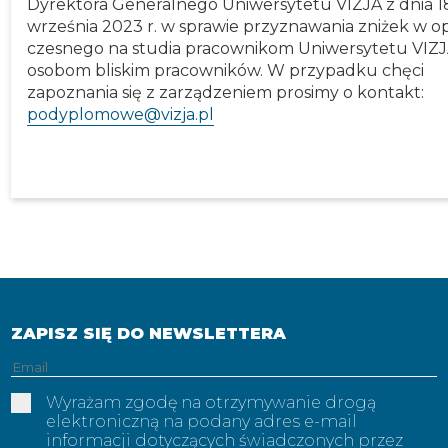
Dyrektora Generalnego Uniwersytetu VIZJA z dnia 1
września 2023 r. w sprawie przyznawania zniżek w op
czesnego na studia pracownikom Uniwersytetu VIZJ
osobom bliskim pracowników. W przypadku chęci
zapoznania się z zarządzeniem prosimy o kontakt:
podyplomowe@vizja.pl
ZAPISZ SIĘ DO NEWSLETTERA
Adres
email
Wyrażam zgodę na otrzymywanie drogą
elektroniczną na podany adres e-mail
informacji dotyczących świadczonych przez