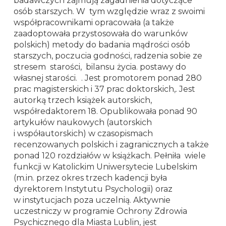
badawczych zajmują zagadnienia dotyczące
osób starszych. W tym względzie wraz z swoimi
współpracownikami opracowała (a także
zaadoptowała przystosowała do warunków
polskich) metody do badania mądrości osób
starszych, poczucia godności, radzenia sobie ze
stresem starości, bilansu życia. postawy do
własnej starości. . Jest promotorem ponad 280
prac magisterskich i 37 prac doktorskich,. Jest
autorką trzech książek autorskich,
współredaktorem 18. Opublikowała ponad 90
artykułów naukowych (autorskich
i współautorskich) w czasopismach
recenzowanych polskich i zagranicznych a także
ponad 120 rozdziałów w książkach. Pełniła wiele
funkcji w Katolickim Uniwersytecie Lubelskim
(m.in. przez okres trzech kadencji była
dyrektorem Instytutu Psychologii) oraz
w instytucjach poza uczelnią. Aktywnie
uczestniczy w programie Ochrony Zdrowia
Psychicznego dla Miasta Lublin, jest