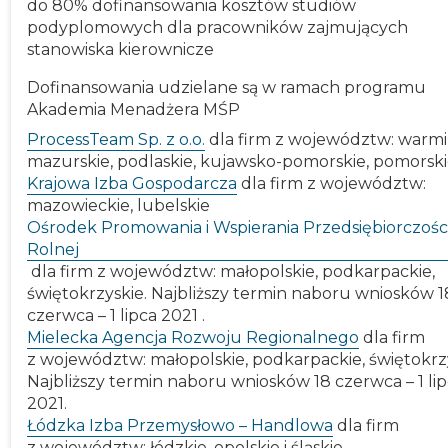
do 80% dofinansowania kosztów studiów
podyplomowych dla pracowników zajmujących
stanowiska kierownicze
Dofinansowania udzielane są w ramach programu
Akademia Menadżera MŚP
ProcessTeam Sp. z o.o.
dla firm z województw: warmi
mazurskie, podlaskie, kujawsko-pomorskie, pomorsk
Krajowa Izba Gospodarcza
dla firm z województw:
mazowieckie, lubelskie
Ośrodek Promowania i Wspierania Przedsiębiorczośc
Rolnej
dla firm z województw: małopolskie, podkarpackie,
świętokrzyskie. Najbliższy termin naboru wniosków 1
czerwca – 1 lipca 2021 .
Mielecka Agencja Rozwoju Regionalnego
dla firm
z województw: małopolskie, podkarpackie, świętokrzy
Najbliższy termin naboru wniosków 18 czerwca – 1 li
2021.
Łódzka Izba Przemysłowo – Handlowa
dla firm
z województw: łódzkie, opolskie i śląskie