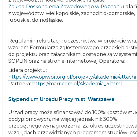
Zakład Doskonalenia Zawodowego w Poznaniu
dla f
z województw: wielkopolskie, zachodnio-pomorskie,
lubuskie, dolnośląskie.
Regulamin rekrutacji i uczestnictwa w projekcie wra
wzorem Formularza zgłoszeniowego przedsiębiorst
do projektu oraz załącznikami dostępne są w system
SOPLIN oraz na stronie internetowej Operatora:
Lidera projektu:
https://www.opiwpr.org.pl/projekty/akademia/attac
Partnera:
https://marr.com.pl/Akademia_3.html
Stypendium Urzędu Pracy m.st. Warszawa
Urząd pracy może sfinansować do 100% kosztów st
podyplomowych, nie więcej jednak niż 300%
przeciętnego wynagrodzenia. Za okres uczestnictw
w zajęciach przewidzianych programem studiów os