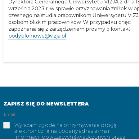
Dyrektora Generalnego Uniwersytetu VIZJA z dnia 1
września 2023 r. w sprawie przyznawania zniżek w op
czesnego na studia pracownikom Uniwersytetu VIZJ
osobom bliskim pracowników. W przypadku chęci
zapoznania się z zarządzeniem prosimy o kontakt:
podyplomowe@vizja.pl
ZAPISZ SIĘ DO NEWSLETTERA
Adres
email
Wyrażam zgodę na otrzymywanie drogą
elektroniczną na podany adres e-mail
informacji dotyczących świadczonych przez