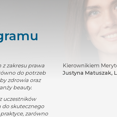
ogramu
z zakresu prawa
Kierownikiem Meryto
równo do potrzeb
Justyna Matuszak, 
by zdrowia oraz
anży beauty.
z uczestników
h do skutecznego
praktyce, zarówno