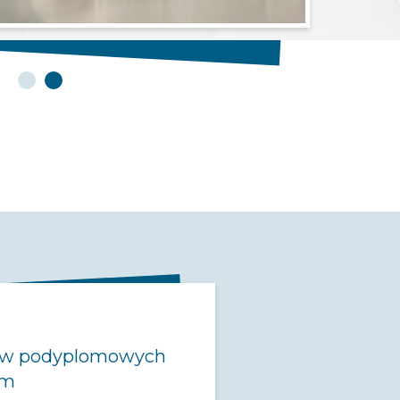
iów podyplomowych
im