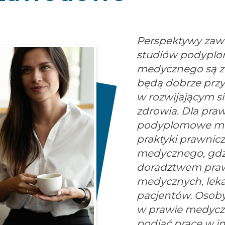
Perspektywy zaw
studiów podyplo
medycznego są z
będą dobrze prz
w rozwijającym s
zdrowia. Dla pra
podyplomowe mo
praktyki prawnic
medycznego, gdzie
doradztwem pra
medycznych, leka
pacjentów. Osoby
w prawie medyc
podjąć pracę w i