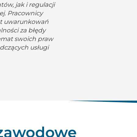
w, jak i regulacji
ej. Pracownicy
at uwarunkowań
lności za błędy
temat swoich praw
adczących usługi
 zawodowe