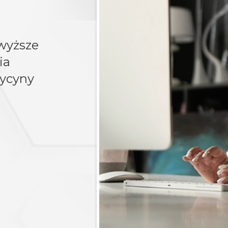
wyższe
ia
dycyny