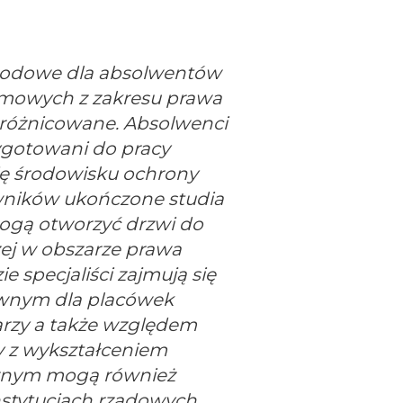
odowe dla absolwentów
mowych z zakresu prawa
różnicowane. Absolwenci
ygotowani do pracy
ię środowisku ochrony
wników ukończone studia
gą otworzyć drzwi do
zej w obszarze prawa
 specjaliści zajmują się
wnym dla placówek
rzy a także względem
 z wykształceniem
znym mogą również
nstytucjach rządowych